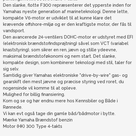
Den slanke, flotte F300 repræsenterer det ypperste inden for
Yamahas nyeste generation af marineteknologi. Denne lette,
kompakte V6-motor er udviklet til at kunne klare det
krævende offshore-miljø og er den kraftigste motor, der fås til
vandsport.
Den avancerede 24-ventilers DOHC-motor er udstyret med EFI
(elektronisk brændstofindsprøjtning) såvel som VCT (variabel
knaststyring), som sikrer en ren, jævn og stille ydeevne,
maksimal brændstoføkonomi og nem start. Det slanke,
kompakte design, som kombinerer teknologi med stil, taler for
sig selv.
Samtidig giver Yamahas elektroniske "drive-by-wire" gas- og
gearskift den mest jævne og præcise styring ved roret, du
nogensinde vil komme til at opleve.
Mulighed for billig finansiering.
Kom og se og hør endnu mere hos Kennsbiler og Både i
Rønnede.
Vi kan evt også tage din gamle båd/bådmotor i bytte.
Mærke Yamaha Brændstof benzin
Motor (HK) 300 Type 4-takts