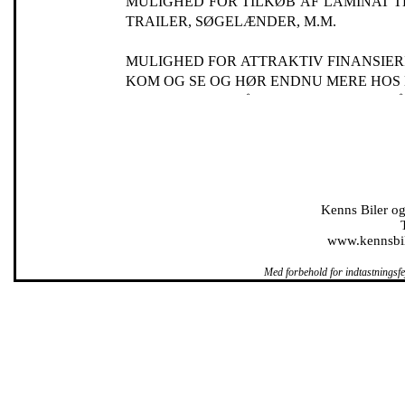
MULIGHED FOR TILKØB AF LAMINAT TEAK, BIMINI, MUSIKANLÆG, NAVIGATIO
TRAILER, SØGELÆNDER, M.M.
MULIGHED FOR ATTRAKTIV FINANSIER
KOM OG SE OG HØR ENDNU MERE HOS 
VI KAN EVT OGSÅ TAGE DIN GAMLE B
TYPE
STYREPULT BÅD
LÆNGDE
4, 90 M
www.kennsbil
BREDDE
Med forbehold for indtastningsfej
2, 05 M
VÆGT
UDEN MOTOR 370 KG
MAX MOTOR
50 HK