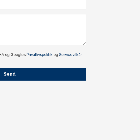
CHA og Googles
Privatlivspolitik
og
Servicevilkår
Send