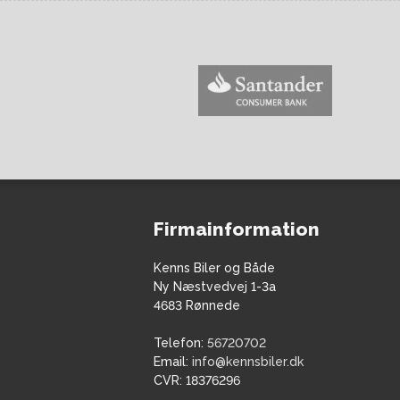
Firmainformation
Kenns Biler og Både
Ny Næstvedvej 1-3a
4683 Rønnede
Telefon:
56720702
Email:
info@kennsbiler.dk
CVR:
18376296