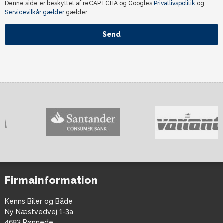
Denne side er beskyttet af reCAPTCHA og Googles
Privatlivspolitik
og
Servicevilkår gælder
gælder.
Send
Firmainformation
Kenns Biler og Både
Ny Næstvedvej 1-3a
4683 Rønnede